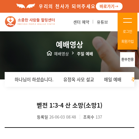
우리의 천사가 되어주세요
바로가기
센터 예약
유튜브
로그인
예배영상
회원가입
예배영상
주일 예배
환우전용
하나님이 하셨습니다.
유정옥 사모 설교
매일 예배
주일
벧전 1:3-4 산 소망(소망1)
등록일
26-06-03 08:48
조회수
137