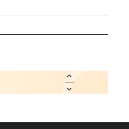
nvAI
1