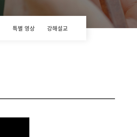
교
특별 영상
강해설교