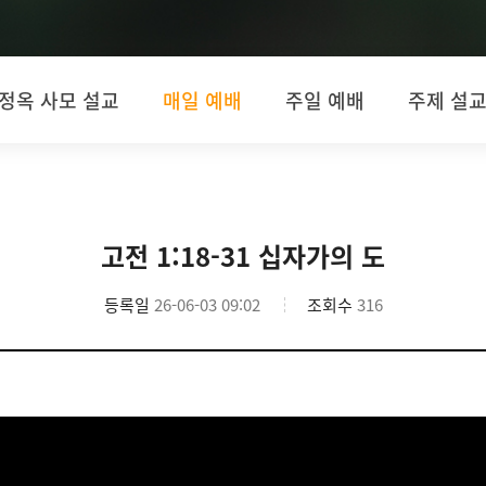
정옥 사모 설교
매일 예배
주일 예배
주제 설
고전 1:18-31 십자가의 도
등록일
26-06-03 09:02
조회수
316