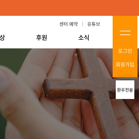
센터 예약
유튜브
상
후원
소식
로그인
회원가입
환우전용