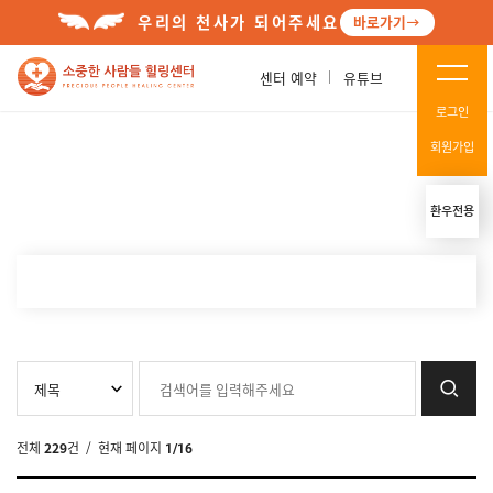
우리의 천사가 되어주세요
바로가기
센터 예약
유튜브
로그인
회원가입
환우전용
전체
229
건
/ 현재 페이지
1/16