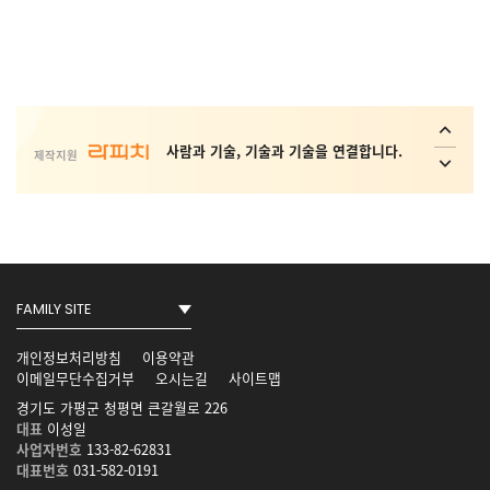
사회취약 계층의 복지 안전망 플랫폼 _
Interactive ConvAI
사람과 기술, 기술과 기술을 연결합니다.
제작지원
Conversational AI Technology
AI 가상 비서, AI 상담사, AI 콜봇서비스,
AICC NO.1
개인정보처리방침
이용약관
이메일무단수집거부
오시는길
사이트맵
사회취약 계층의 복지 안전망 플랫폼 _
경기도 가평군 청평면 큰갈월로 226
Interactive ConvAI
대표
이성일
사업자번호
133-82-62831
대표번호
031-582-0191